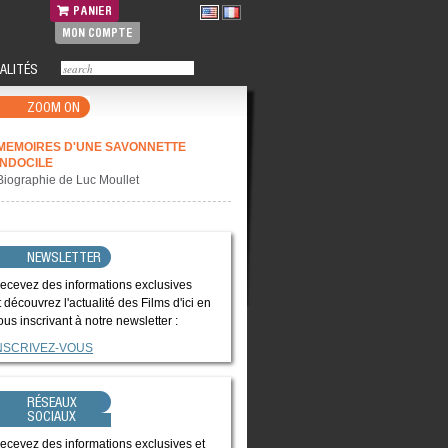
PANIER
MON COMPTE
ALITÉS
ZOOM ON
MEMOIRES D'UNE SAVONNETTE
INDOCILE
Biographie de Luc Moullet
NEWSLETTER
ecevez des informations exclusives
t découvrez l'actualité des Films d'ici en
ous inscrivant à notre newsletter :
NSCRIVEZ-VOUS
RÉSEAUX
SOCIAUX
ecevez des informations exclusives et