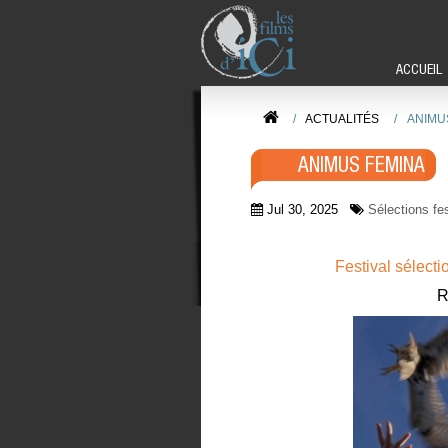
ACCUEIL
/
ACTUALITÉS
/
ANIMU
ANIMUS FEMINA
Jul 30, 2025
Sélections fes
Festival
sélecti
R