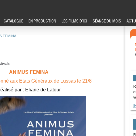
CATALOGUE
EN PRODUCTION
LES FILMS D'ICI
SÉANCE DU MOIS
ACTU
S FEMINA
tivals
ANIMUS FEMINA
onné aux Etats Généraux de Lussas le 21/8
R
éalisé par : Eliane de Latour
e
v
I
R