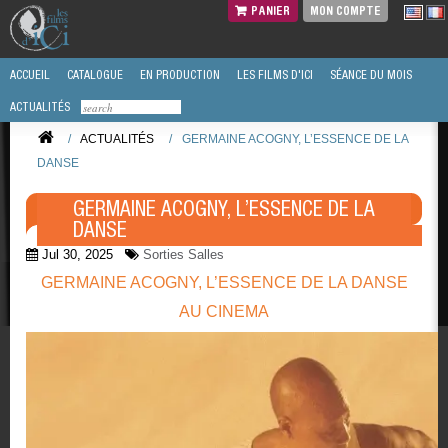
PANIER
MON COMPTE
ACCUEIL
CATALOGUE
EN PRODUCTION
LES FILMS D'ICI
SÉANCE DU MOIS
ACTUALITÉS
/
ACTUALITÉS
/
GERMAINE ACOGNY, L’ESSENCE DE LA
DANSE
GERMAINE ACOGNY, L’ESSENCE DE LA
DANSE
Jul 30, 2025
Sorties Salles
GERMAINE ACOGNY, L’ESSENCE DE LA DANSE
AU CINEMA