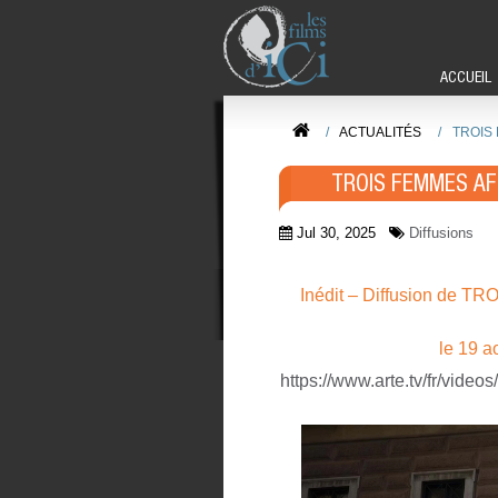
ACCUEIL
/
ACTUALITÉS
/
TROIS
TROIS FEMMES A
Jul 30, 2025
Diffusions
Inédit – Diffusion d
le 19 a
https://www.arte.tv/fr/vide