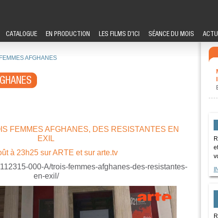
CATALOGUE
EN PRODUCTION
LES FILMS D'ICI
SÉANCE DU MOIS
ACTU
 FEMMES AFGHANES
FGHANES
e TROIS FEMMES AFGHANES, DES RESISTANTES EN
EXIL
R
e
oût à 23h25 sur ARTE et sur arte.tv
v
os/112315-000-A/trois-femmes-afghanes-des-resistantes-
I
en-exil/
R