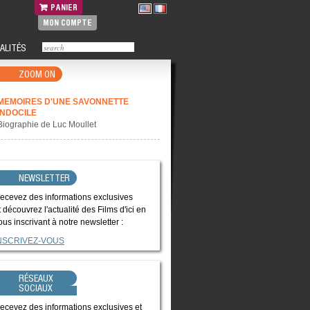
PANIER
MON COMPTE
ALITÉS
ZOOM ON
MEMOIRES D'UNE SAVONNETTE
INDOCILE
Biographie de Luc Moullet
NEWSLETTER
ecevez des informations exclusives
t découvrez l'actualité des Films d'ici en
ous inscrivant à notre newsletter :
NSCRIVEZ-VOUS
RÉSEAUX
SOCIAUX
ecevez des informations exclusives et