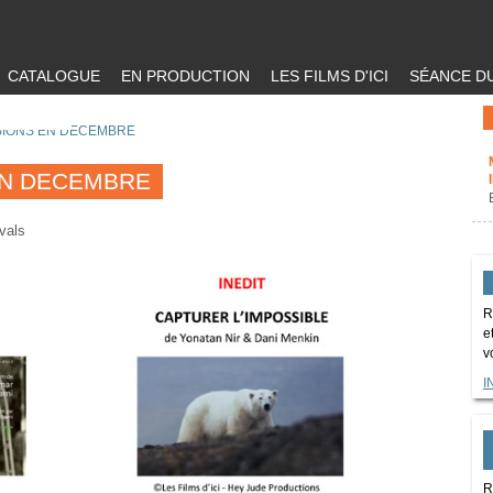
CATALOGUE
EN PRODUCTION
LES FILMS D'ICI
SÉANCE DU
SIONS EN DECEMBRE
EN DECEMBRE
ivals
R
e
v
I
R