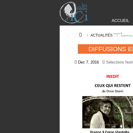
ACCUEIL
/
ACTUALITÉS
/
DIFFU
DIFFUSIONS 
Dec 7, 2016
Sélections fest