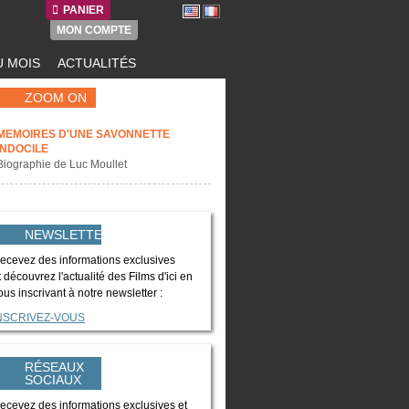
PANIER
MON COMPTE
 MOIS
ACTUALITÉS
ZOOM ON
MEMOIRES D'UNE SAVONNETTE
INDOCILE
Biographie de Luc Moullet
NEWSLETTER
ecevez des informations exclusives
t découvrez l'actualité des Films d'ici en
ous inscrivant à notre newsletter :
NSCRIVEZ-VOUS
RÉSEAUX
SOCIAUX
ecevez des informations exclusives et