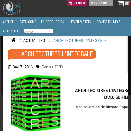
PANIER
MON COMPTE
ACCUEIL
CATALOGUE
EN PRODUCTION
LES FILMS D'ICI
SÉANCE DU MOIS
ACTUALITÉS
/
ACTUALITÉS
/
ARCHITECTURES L'INTEGRALE
ARCHITECTURES L'INTEGRALE
Dec 7, 2016
Sorties DVD