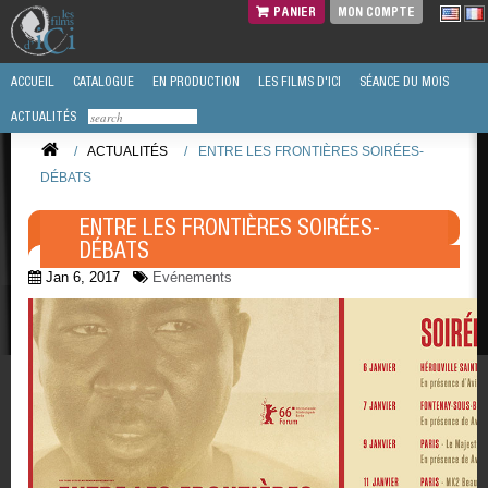
PANIER
MON COMPTE
ACCUEIL
CATALOGUE
EN PRODUCTION
LES FILMS D'ICI
SÉANCE DU MOIS
ACTUALITÉS
/
ACTUALITÉS
/
ENTRE LES FRONTIÈRES SOIRÉES-
DÉBATS
ENTRE LES FRONTIÈRES SOIRÉES-
DÉBATS
Jan 6, 2017
Evénements