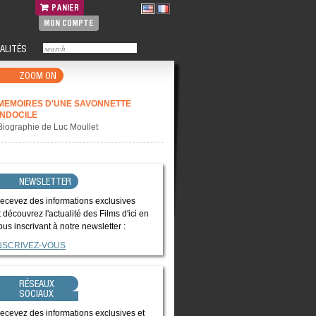
PANIER
MON COMPTE
ALITÉS
ZOOM ON
MEMOIRES D'UNE SAVONNETTE
INDOCILE
Biographie de Luc Moullet
NEWSLETTER
ecevez des informations exclusives
t découvrez l'actualité des Films d'ici en
ous inscrivant à notre newsletter :
NSCRIVEZ-VOUS
RÉSEAUX
SOCIAUX
ecevez des informations exclusives et