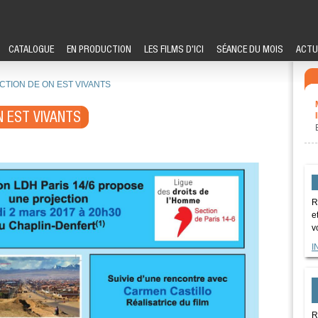
CATALOGUE
EN PRODUCTION
LES FILMS D'ICI
SÉANCE DU MOIS
ACTU
CTION DE ON EST VIVANTS
N EST VIVANTS
R
e
v
I
R