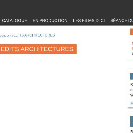
CATALOGUE
EN PRODUCTION
LES FILMS D'ICI
SÉANCE DU
SODES INEDITS ARCHITECTURES
NEDITS ARCHITECTURES
R
e
v
I
R