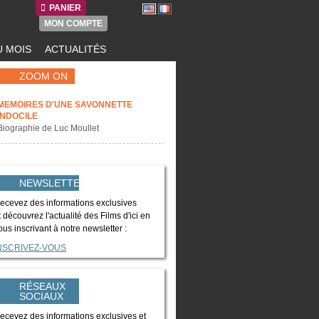
PANIER
MON COMPTE
 MOIS
ACTUALITÉS
ZOOM ON
MEMOIRES D'UNE SAVONNETTE
INDOCILE
Biographie de Luc Moullet
NEWSLETTER
ecevez des informations exclusives
t découvrez l'actualité des Films d'ici en
ous inscrivant à notre newsletter :
NSCRIVEZ-VOUS
RÉSEAUX
SOCIAUX
ecevez des informations exclusives et