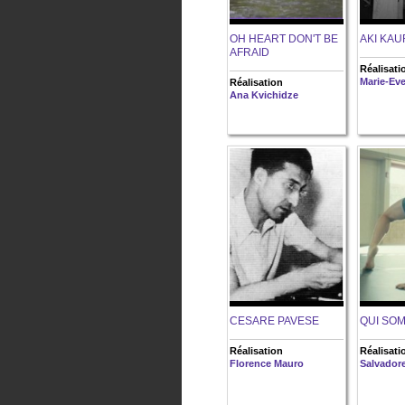
OH HEART DON'T BE
AKI KAU
AFRAID
Réalisati
Marie-Ev
Réalisation
Ana Kvichidze
CESARE PAVESE
QUI SO
Réalisation
Réalisati
Florence Mauro
Salvador