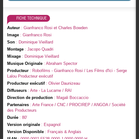
FICHE TECHNIQUE
Auteur
: Gianfranco Rosi et Charles Bowden
Image
: Gianfranco Rosi
Son
: Dominique Vieillard
Montage
: Jacopo Quadri
Mixage
: Dominique Vieillard
Musique Originale
: Abraham Spector
Producteur
: Robofilms - Gianfranco Rosi / Les Films d'Ici - Serge
Lalou Producteur exécutif
Producteur exécutif
: Olivier Daunizeau
Diffuseurs
: Arte - La Lucarne / RAI
Direction de production
: Magali Boccaccio
Partenaires
: Arte France / CNC / PROCIREP / ANGOA / Société
des Producteurs
Durée
: 80'
Version originale
: Espagnol
Version Disponible
: Français & Anglais
ISAN
: 0000-0002-F52B-0000-J-0000-0000-H