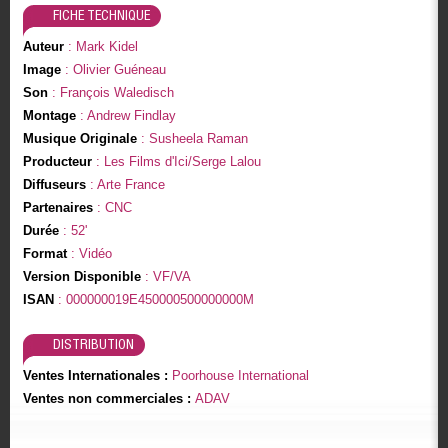
FICHE TECHNIQUE
Auteur
: Mark Kidel
Image
: Olivier Guéneau
Son
: François Waledisch
Montage
: Andrew Findlay
Musique Originale
: Susheela Raman
Producteur
: Les Films d'Ici/Serge Lalou
Diffuseurs
: Arte France
Partenaires
: CNC
Durée
: 52'
Format
: Vidéo
Version Disponible
: VF/VA
ISAN
: 000000019E450000500000000M
DISTRIBUTION
Ventes Internationales :
Poorhouse International
Ventes non commerciales :
ADAV