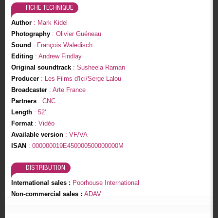
FICHE TECHNIQUE
Author
: Mark Kidel
Photography
: Olivier Guéneau
Sound
: François Waledisch
Editing
: Andrew Findlay
Original soundtrack
: Susheela Raman
Producer
: Les Films d'Ici/Serge Lalou
Broadcaster
: Arte France
Partners
: CNC
Length
: 52'
Format
: Vidéo
Available version
: VF/VA
ISAN
: 000000019E450000500000000M
DISTRIBUTION
International sales :
Poorhouse International
Non-commercial sales :
ADAV