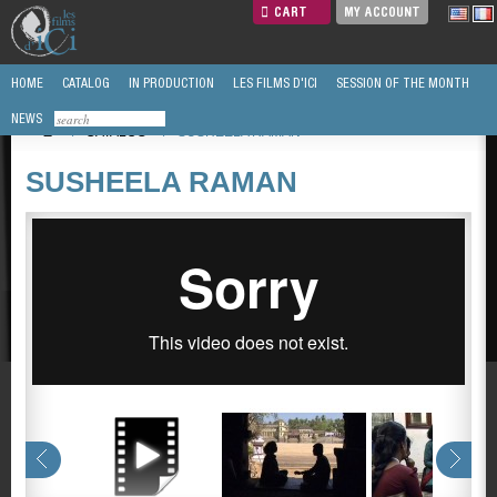
CART
MY ACCOUNT
HOME
CATALOG
IN PRODUCTION
LES FILMS D'ICI
SESSION OF THE MONTH
NEWS
/
CATALOG
/
SUSHEELA RAMAN
SUSHEELA RAMAN