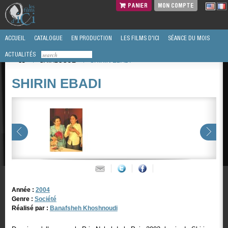
PANIER
MON COMPTE
ACCUEIL
CATALOGUE
EN PRODUCTION
LES FILMS D'ICI
SÉANCE DU MOIS
ACTUALITÉS
/
CATALOGUE
/
SHIRIN EBADI
SHIRIN EBADI
Année :
2004
Genre :
Société
Réalisé par :
Banafsheh Khoshnoudi