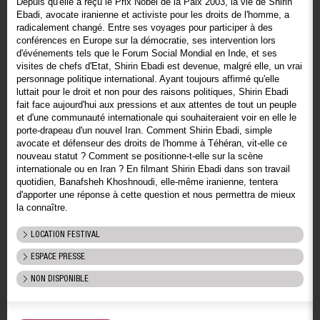
Depuis qu'elle a reçu le Prix Nobel de la Paix 2003, la vie de Shirin
Ebadi, avocate iranienne et activiste pour les droits de l'homme, a
radicalement changé. Entre ses voyages pour participer à des
conférences en Europe sur la démocratie, ses intervention lors
d'événements tels que le Forum Social Mondial en Inde, et ses
visites de chefs d'Etat, Shirin Ebadi est devenue, malgré elle, un vrai
personnage politique international. Ayant toujours affirmé qu'elle
luttait pour le droit et non pour des raisons politiques, Shirin Ebadi
fait face aujourd'hui aux pressions et aux attentes de tout un peuple
et d'une communauté internationale qui souhaiteraient voir en elle le
porte-drapeau d'un nouvel Iran. Comment Shirin Ebadi, simple
avocate et défenseur des droits de l'homme à Téhéran, vit-elle ce
nouveau statut ? Comment se positionne-t-elle sur la scène
internationale ou en Iran ? En filmant Shirin Ebadi dans son travail
quotidien, Banafsheh Khoshnoudi, elle-même iranienne, tentera
d'apporter une réponse à cette question et nous permettra de mieux
la connaître.
LOCATION FESTIVAL
ESPACE PRESSE
NON DISPONIBLE