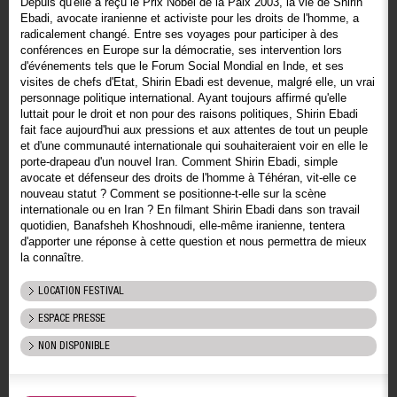
Depuis qu'elle a reçu le Prix Nobel de la Paix 2003, la vie de Shirin
Ebadi, avocate iranienne et activiste pour les droits de l'homme, a
radicalement changé. Entre ses voyages pour participer à des
conférences en Europe sur la démocratie, ses intervention lors
d'événements tels que le Forum Social Mondial en Inde, et ses
visites de chefs d'Etat, Shirin Ebadi est devenue, malgré elle, un vrai
personnage politique international. Ayant toujours affirmé qu'elle
luttait pour le droit et non pour des raisons politiques, Shirin Ebadi
fait face aujourd'hui aux pressions et aux attentes de tout un peuple
et d'une communauté internationale qui souhaiteraient voir en elle le
porte-drapeau d'un nouvel Iran. Comment Shirin Ebadi, simple
avocate et défenseur des droits de l'homme à Téhéran, vit-elle ce
nouveau statut ? Comment se positionne-t-elle sur la scène
internationale ou en Iran ? En filmant Shirin Ebadi dans son travail
quotidien, Banafsheh Khoshnoudi, elle-même iranienne, tentera
d'apporter une réponse à cette question et nous permettra de mieux
la connaître.
LOCATION FESTIVAL
ESPACE PRESSE
NON DISPONIBLE