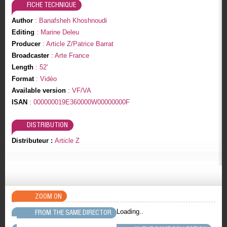
FICHE TECHNIQUE
Author
: Banafsheh Khoshnoudi
Editing
: Marine Deleu
Producer
: Article Z/Patrice Barrat
Broadcaster
: Arte France
Length
: 52'
Format
: Vidéo
Available version
: VF/VA
ISAN
: 000000019E360000W00000000F
DISTRIBUTION
Distributeur :
Article Z
ZOOM ON
Loading..
FROM THE SAME DIRECTOR