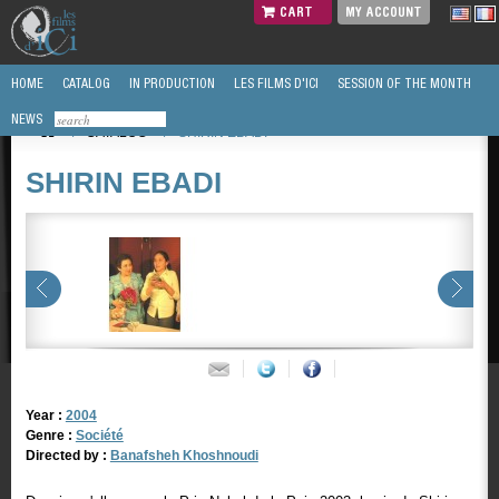
CART
MY ACCOUNT
HOME
CATALOG
IN PRODUCTION
LES FILMS D'ICI
SESSION OF THE MONTH
NEWS
/
CATALOG
/
SHIRIN EBADI
SHIRIN EBADI
Year :
2004
Genre :
Société
Directed by :
Banafsheh Khoshnoudi