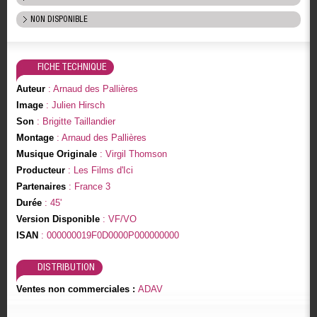
NON DISPONIBLE
FICHE TECHNIQUE
Auteur
: Arnaud des Pallières
Image
: Julien Hirsch
Son
: Brigitte Taillandier
Montage
: Arnaud des Pallières
Musique Originale
: Virgil Thomson
Producteur
: Les Films d'Ici
Partenaires
: France 3
Durée
: 45'
Version Disponible
: VF/VO
ISAN
: 000000019F0D0000P000000000
DISTRIBUTION
Ventes non commerciales :
ADAV