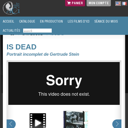
PANIER
MON COMPTE
ACCUEIL
CATALOGUE
EN PRODUCTION
LES FILMS D'ICI
SÉANCE DU MOIS
ACTUALITÉS
/
CATALOGUE
/
IS DEAD
IS DEAD
Portrait incomplet de Gertrude Stein