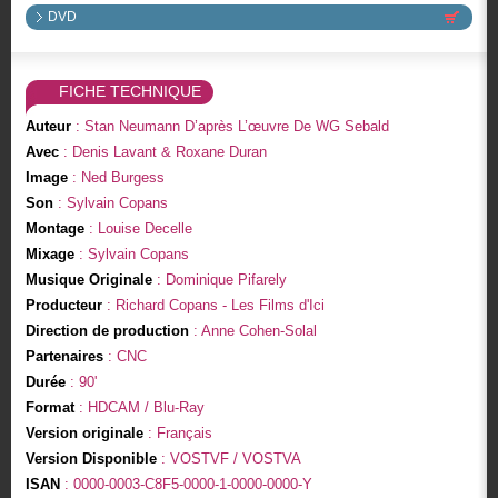
DVD
FICHE TECHNIQUE
Auteur
: Stan Neumann D’après L’œuvre De WG Sebald
Avec
: Denis Lavant & Roxane Duran
Image
: Ned Burgess
Son
: Sylvain Copans
Montage
: Louise Decelle
Mixage
: Sylvain Copans
Musique Originale
: Dominique Pifarely
Producteur
: Richard Copans - Les Films d'Ici
Direction de production
: Anne Cohen-Solal
Partenaires
: CNC
Durée
: 90'
Format
: HDCAM / Blu-Ray
Version originale
: Français
Version Disponible
: VOSTVF / VOSTVA
ISAN
: 0000-0003-C8F5-0000-1-0000-0000-Y