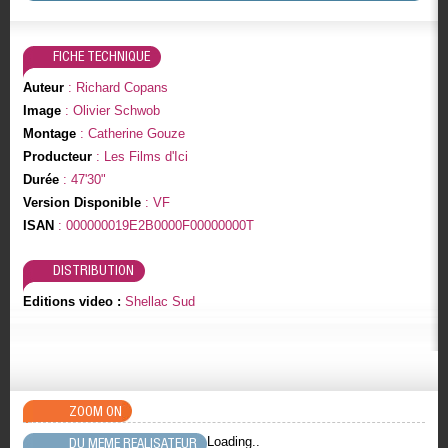
FICHE TECHNIQUE
Auteur
: Richard Copans
Image
: Olivier Schwob
Montage
: Catherine Gouze
Producteur
: Les Films d'Ici
Durée
: 47'30"
Version Disponible
: VF
ISAN
: 000000019E2B0000F00000000T
DISTRIBUTION
Editions video :
Shellac Sud
ZOOM ON
Loading..
DU MEME REALISATEUR