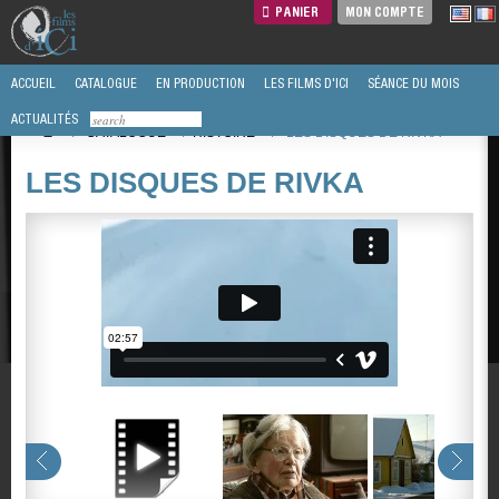
PANIER
MON COMPTE
ACCUEIL
CATALOGUE
EN PRODUCTION
LES FILMS D'ICI
SÉANCE DU MOIS
ACTUALITÉS
/
CATALOGUE
/
HISTOIRE
/
LES DISQUES DE RIVKA
LES DISQUES DE RIVKA