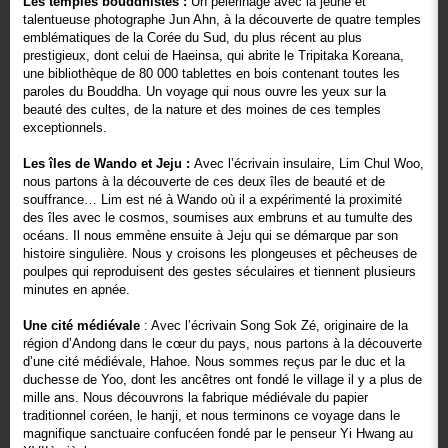
Les temples bouddhistes :
Un pèlerinage avec la jeune et
talentueuse photographe Jun Ahn, à la découverte de quatre temples
emblématiques de la Corée du Sud, du plus récent au plus
prestigieux, dont celui de Haeinsa, qui abrite le Tripitaka Koreana,
une bibliothèque de 80 000 tablettes en bois contenant toutes les
paroles du Bouddha. Un voyage qui nous ouvre les yeux sur la
beauté des cultes, de la nature et des moines de ces temples
exceptionnels.
Les îles de Wando et Jeju :
Avec l’écrivain insulaire, Lim Chul Woo,
nous partons à la découverte de ces deux îles de beauté et de
souffrance… Lim est né à Wando où il a expérimenté la proximité
des îles avec le cosmos, soumises aux embruns et au tumulte des
océans. Il nous emmène ensuite à Jeju qui se démarque par son
histoire singulière. Nous y croisons les plongeuses et pêcheuses de
poulpes qui reproduisent des gestes séculaires et tiennent plusieurs
minutes en apnée.
Une cité médiévale
: Avec l’écrivain Song Sok Zé, originaire de la
région d’Andong dans le cœur du pays, nous partons à la découverte
d’une cité médiévale, Hahoe. Nous sommes reçus par le duc et la
duchesse de Yoo, dont les ancêtres ont fondé le village il y a plus de
mille ans. Nous découvrons la fabrique médiévale du papier
traditionnel coréen, le hanji, et nous terminons ce voyage dans le
magnifique sanctuaire confucéen fondé par le penseur Yi Hwang au