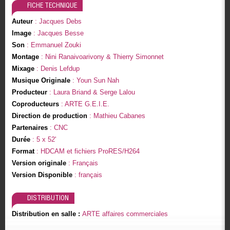
FICHE TECHNIQUE
Auteur
: Jacques Debs
Image
: Jacques Besse
Son
: Emmanuel Zouki
Montage
: Nini Ranaivoarivony & Thierry Simonnet
Mixage
: Denis Lefdup
Musique Originale
: Youn Sun Nah
Producteur
: Laura Briand & Serge Lalou
Coproducteurs
: ARTE G.E.I.E.
Direction de production
: Mathieu Cabanes
Partenaires
: CNC
Durée
: 5 x 52'
Format
: HDCAM et fichiers ProRES/H264
Version originale
: Français
Version Disponible
: français
DISTRIBUTION
Distribution en salle :
ARTE affaires commerciales