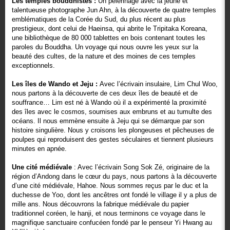
Les temples bouddhistes :
Un pèlerinage avec la jeune et
talentueuse photographe Jun Ahn, à la découverte de quatre temples
emblématiques de la Corée du Sud, du plus récent au plus
prestigieux, dont celui de Haeinsa, qui abrite le Tripitaka Koreana,
une bibliothèque de 80 000 tablettes en bois contenant toutes les
paroles du Bouddha. Un voyage qui nous ouvre les yeux sur la
beauté des cultes, de la nature et des moines de ces temples
exceptionnels.
Les îles de Wando et Jeju :
Avec l’écrivain insulaire, Lim Chul Woo,
nous partons à la découverte de ces deux îles de beauté et de
souffrance… Lim est né à Wando où il a expérimenté la proximité
des îles avec le cosmos, soumises aux embruns et au tumulte des
océans. Il nous emmène ensuite à Jeju qui se démarque par son
histoire singulière. Nous y croisons les plongeuses et pêcheuses de
poulpes qui reproduisent des gestes séculaires et tiennent plusieurs
minutes en apnée.
Une cité médiévale
: Avec l’écrivain Song Sok Zé, originaire de la
région d’Andong dans le cœur du pays, nous partons à la découverte
d’une cité médiévale, Hahoe. Nous sommes reçus par le duc et la
duchesse de Yoo, dont les ancêtres ont fondé le village il y a plus de
mille ans. Nous découvrons la fabrique médiévale du papier
traditionnel coréen, le hanji, et nous terminons ce voyage dans le
magnifique sanctuaire confucéen fondé par le penseur Yi Hwang au