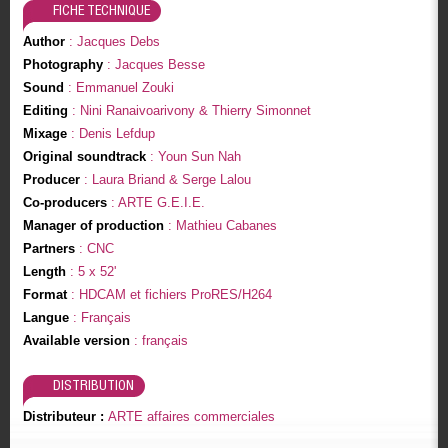
FICHE TECHNIQUE
Author
: Jacques Debs
Photography
: Jacques Besse
Sound
: Emmanuel Zouki
Editing
: Nini Ranaivoarivony & Thierry Simonnet
Mixage
: Denis Lefdup
Original soundtrack
: Youn Sun Nah
Producer
: Laura Briand & Serge Lalou
Co-producers
: ARTE G.E.I.E.
Manager of production
: Mathieu Cabanes
Partners
: CNC
Length
: 5 x 52'
Format
: HDCAM et fichiers ProRES/H264
Langue
: Français
Available version
: français
DISTRIBUTION
Distributeur :
ARTE affaires commerciales