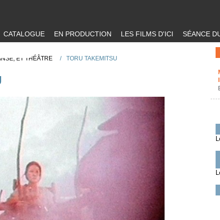
CATALOGUE
EN PRODUCTION
LES FILMS D'ICI
SÉANCE DU
ANSE, ET THÉÂTRE
/
TORU TAKEMITSU
U
L
L