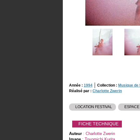
Année :
1994
Collection :
Musique de 
Réalisé par :
Charlotte Zwerin
LOCATION FESTIVAL
ESPACE
FICHE TECHNIQUE
Auteur
: Charlotte Zwerin
Image
: Toyomichi Kurita