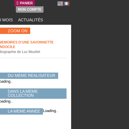
PANIER
MON COMPTE
 MOIS
ACTUALITÉS
ZOOM ON
MEMOIRES D'UNE SAVONNETTE
INDOCILE
Biographie de Luc Moullet
DU MEME REALISATEUR
oading..
DANS LA MEME
COLLECTION
oading..
Loading..
LA MEME ANNEE