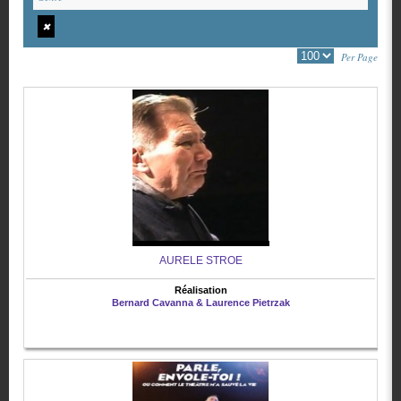
✖
Per Page
AURELE STROE
Réalisation
Bernard Cavanna & Laurence Pietrzak