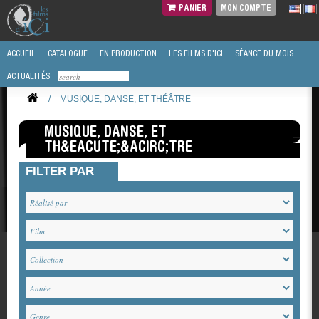
PANIER
MON COMPTE
ACCUEIL
CATALOGUE
EN PRODUCTION
LES FILMS D'ICI
SÉANCE DU MOIS
ACTUALITÉS
/
MUSIQUE, DANSE, ET THÉÂTRE
MUSIQUE, DANSE, ET
TH&EACUTE;&ACIRC;TRE
FILTER PAR