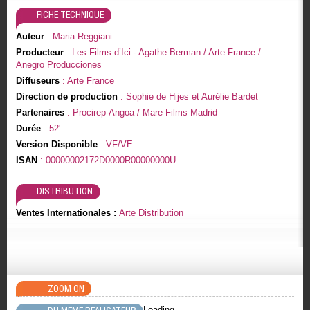
FICHE TECHNIQUE
Auteur
: Maria Reggiani
Producteur
: Les Films d’Ici - Agathe Berman / Arte France /
Anegro Producciones
Diffuseurs
: Arte France
Direction de production
: Sophie de Hijes et Aurélie Bardet
Partenaires
: Procirep-Angoa / Mare Films Madrid
Durée
: 52'
Version Disponible
: VF/VE
ISAN
: 00000002172D0000R00000000U
DISTRIBUTION
Ventes Internationales :
Arte Distribution
ZOOM ON
Loading..