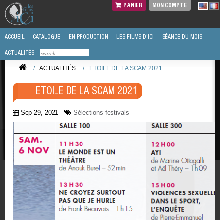
PANIER
MON COMPTE
ACCUEIL
CATALOGUE
EN PRODUCTION
LES FILMS D'ICI
SÉANCE DU MOIS
ACTUALITÉS
/
ACTUALITÉS
/
ETOILE DE LA SCAM 2021
ETOILE DE LA SCAM 2021
Sep 29, 2021
Sélections festivals