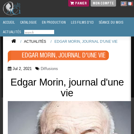
PANIER
MON COMPTE
ACCUEIL
CATALOGUE
EN PRODUCTION
LES FILMS D'ICI
SÉANCE DU MOIS
ACTUALITÉS
/
ACTUALITÉS
/
EDGAR MORIN, JOURNAL D'UNE VIE
EDGAR MORIN, JOURNAL D'UNE VIE
Jul 2, 2021
Diffusions
Edgar Morin, journal d'une
vie