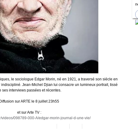
n
ques, le sociologue Edgar Morin, né en 1921, a traversé son siècle en
indiscipliné. Jean-Michel Djian lui consacre un lumineux portrait, tissé
e ses interviews passées et récentes.
Diffusion sur ARTE le 8 juillet 23h55
et sur Arte TV :
/fr/videos/098789-000-A/edgar-morin-journal-d-une-vie/