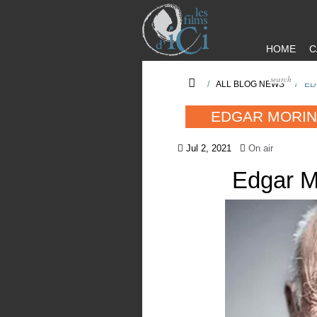
HOME
C
/
ALL BLOG NEWS
/
ED
EDGAR MORIN,
Jul 2, 2021
On air
Edgar Mo