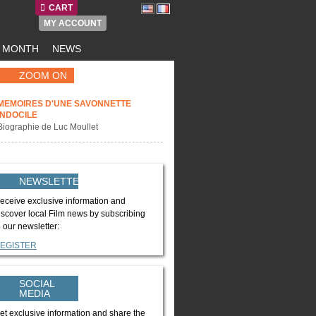
CART
MY ACCOUNT
E MONTH
NEWS
ZOOM ON
MEMOIRES D'UNE SAVONNETTE
INDOCILE
Biographie de Luc Moullet
NEWSLETTER
eceive exclusive information and
iscover local Film news by subscribing
o our newsletter:
EGISTER
SOCIAL
MEDIA
et exclusive information and share the