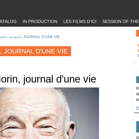
ATALOG
IN PRODUCTION
LES FILMS D'ICI
SESSION OF TH
GAR MORIN, JOURNAL D'UNE VIE
 JOURNAL D'UNE VIE
rin, journal d'une vie
R
d
t
R
G