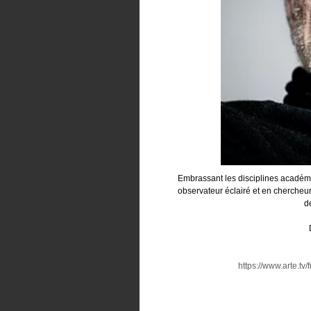
Embrassant les disciplines académi
observateur éclairé et en chercheur 
d
https://www.arte.tv