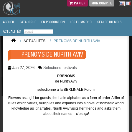
PANIER
MON COMPTE
ACCUEIL
CATALOGUE
EN PRODUCTION
LES FILMS D'ICI
SÉANCE DU MOIS
ACTUALITÉS
/
ACTUALITÉS
/
PRENOMS DE NURITH AVIV
PRENOMS DE NURITH AVIV
Jan 27, 2026
Sélections festivals
PRENOMS
de Nurith Aviv
sélectionné à la BERLINALE Forum
Flowers as a gift for guests, the Latin alphabet as a form of order. A film of
rules which varies, multiplies and expands into a novel of nomadic world
knowledge as it narrates. Nurith Aviv visits her friends and asks them
about their names – c’est ça!