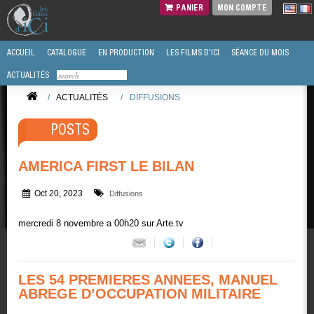
PANIER
MON COMPTE
ACCUEIL
CATALOGUE
EN PRODUCTION
LES FILMS D'ICI
SÉANCE DU MOIS
ACTUALITÉS
/
ACTUALITÉS
/
DIFFUSIONS
POSTS
AMERICA FIRST LE BILAN
Oct 20, 2023
Diffusions
mercredi 8 novembre a 00h20 sur Arte.tv
LES 54 PREMIERES ANNEES, MANUEL
ABREGE D’OCCUPATION MILITAIRE