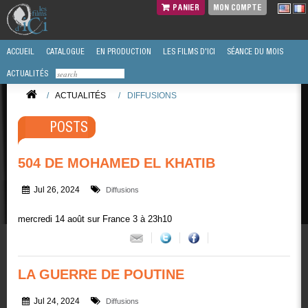
PANIER
MON COMPTE
ACCUEIL
CATALOGUE
EN PRODUCTION
LES FILMS D'ICI
SÉANCE DU MOIS
ACTUALITÉS
/
ACTUALITÉS
/
DIFFUSIONS
POSTS
504 DE MOHAMED EL KHATIB
Jul 26, 2024
Diffusions
mercredi 14 août sur France 3 à 23h10
LA GUERRE DE POUTINE
Jul 24, 2024
Diffusions