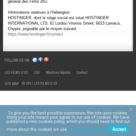
général des Films d'Ici.
Informations relatives à l’hébergeur :
HOSTINGER, dont le siège social est situé HOSTINGER
INTERNATIONAL LTD, 61 Lordou Vironos Street, 6023 Larnaca,
Chypre, joignable par le moyen suivant :
https://www.hostinger.fr/contact
FOLLOW US ON
LES FILMS D'ICI
CGV
Mentions légales
Contact
© 2011 LES FILMS D ICI
SITE MAP
To give you the best possible experience, this site uses cookies.
Using your site means your agree to our use of cookies. We have
published a new cookies policy, which you should need to find out
more about the cookies we use.
View cookies policy.
Accept