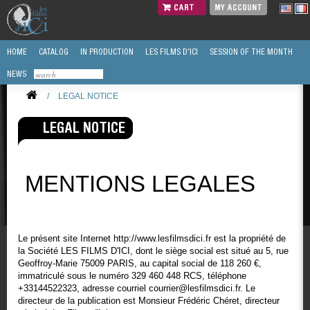
CART
MY ACCOUNT
HOME
CATALOG
IN PRODUCTION
LES FILMS D'ICI
SESSION OF THE MONTH
NEWS
/
LEGAL NOTICE
LEGAL NOTICE
MENTIONS LEGALES
Le présent site Internet http://www.lesfilmsdici.fr est la propriété de
la Société LES FILMS D'ICI, dont le siège social est situé au 5, rue
Geoffroy-Marie 75009 PARIS, au capital social de 118 260 €,
immatriculé sous le numéro 329 460 448 RCS, téléphone
+33144522323, adresse courriel courrier@lesfilmsdici.fr. Le
directeur de la publication est Monsieur Frédéric Chéret, directeur