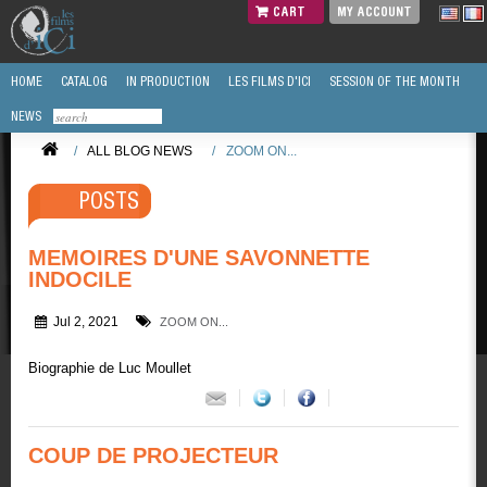
CART
MY ACCOUNT
HOME
CATALOG
IN PRODUCTION
LES FILMS D'ICI
SESSION OF THE MONTH
NEWS
/
ALL BLOG NEWS
/
ZOOM ON...
POSTS
MEMOIRES D'UNE SAVONNETTE
INDOCILE
Jul 2, 2021
ZOOM ON...
Biographie de Luc Moullet
COUP DE PROJECTEUR