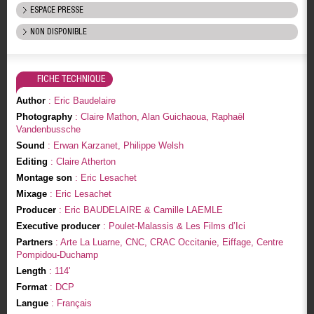
ESPACE PRESSE
NON DISPONIBLE
FICHE TECHNIQUE
Author
: Eric Baudelaire
Photography
: Claire Mathon, Alan Guichaoua, Raphaël
Vandenbussche
Sound
: Erwan Karzanet, Philippe Welsh
Editing
: Claire Atherton
Montage son
: Eric Lesachet
Mixage
: Eric Lesachet
Producer
: Eric BAUDELAIRE & Camille LAEMLE
Executive producer
: Poulet-Malassis & Les Films d’Ici
Partners
: Arte La Luarne, CNC, CRAC Occitanie, Eiffage, Centre
Pompidou-Duchamp
Length
: 114'
Format
: DCP
Langue
: Français