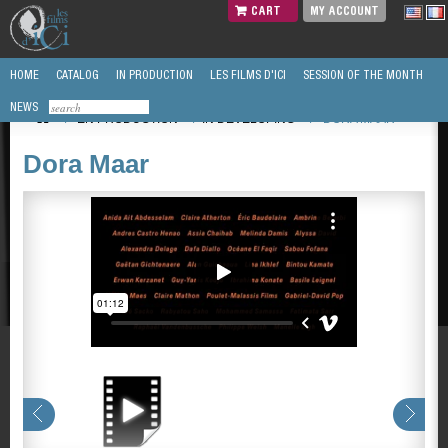
CART
MY ACCOUNT
HOME
CATALOG
IN PRODUCTION
LES FILMS D'ICI
SESSION OF THE MONTH
NEWS
/
EN PRODUCTION
/
IN DEVELOPING
/
DORA MAAR
Dora Maar