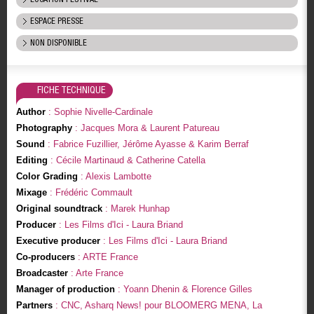
ESPACE PRESSE
NON DISPONIBLE
FICHE TECHNIQUE
Author
: Sophie Nivelle-Cardinale
Photography
: Jacques Mora & Laurent Patureau
Sound
: Fabrice Fuzillier, Jérôme Ayasse & Karim Berraf
Editing
: Cécile Martinaud & Catherine Catella
Color Grading
: Alexis Lambotte
Mixage
: Frédéric Commault
Original soundtrack
: Marek Hunhap
Producer
: Les Films d'Ici - Laura Briand
Executive producer
: Les Films d'Ici - Laura Briand
Co-producers
: ARTE France
Broadcaster
: Arte France
Manager of production
: Yoann Dhenin & Florence Gilles
Partners
: CNC, Asharq News! pour BLOOMERG MENA, La