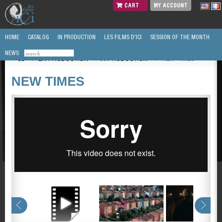
CART
MY ACCOUNT
HOME
CATALOG
IN PRODUCTION
LES FILMS D'ICI
SESSION OF THE MONTH
NEWS
/
EN PRODUCTION
/
IN PRODUCTION
/
NEW TIMES
NEW TIMES