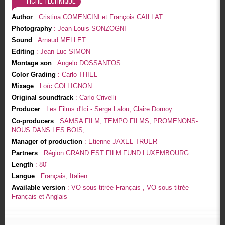
FICHE TECHNIQUE
Author
: Cristina COMENCINI et François CAILLAT
Photography
: Jean-Louis SONZOGNI
Sound
: Arnaud MELLET
Editing
: Jean-Luc SIMON
Montage son
: Angelo DOSSANTOS
Color Grading
: Carlo THIEL
Mixage
: Loïc COLLIGNON
Original soundtrack
: Carlo Crivelli
Producer
: Les Films d'Ici - Serge Lalou, Claire Dornoy
Co-producers
: SAMSA FILM, TEMPO FILMS, PROMENONS-
NOUS DANS LES BOIS,
Manager of production
: Etienne JAXEL-TRUER
Partners
: Région GRAND EST FILM FUND LUXEMBOURG
Length
: 80'
Langue
: Français, Italien
Available version
: VO sous-titrée Français , VO sous-titrée
Français et Anglais