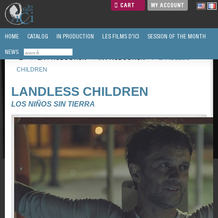
CART
MY ACCOUNT
HOME
CATALOG
IN PRODUCTION
LES FILMS D'ICI
SESSION OF THE MONTH
NEWS
/
EN PRODUCTION
/
IN PRODUCTION
/
LANDLESS
CHILDREN
LANDLESS CHILDREN
LOS NIÑOS SIN TIERRA