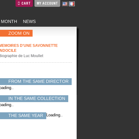
CART
MY ACCOUNT
E MONTH
NEWS
ZOOM ON
MEMOIRES D'UNE SAVONNETTE
INDOCILE
Biographie de Luc Moullet
FROM THE SAME DIRECTOR
oading..
IN THE SAME COLLECTION
oading..
Loading..
THE SAME YEAR