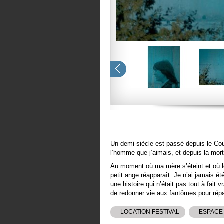
Un demi-siècle est passé depuis le Cou
l’homme que j’aimais, et depuis la mort
Au moment où ma mère s’éteint et où le
petit ange réapparaît. Je n’ai jamais é
une histoire qui n’était pas tout à fait 
de redonner vie aux fantômes pour répa
LOCATION FESTIVAL
ESPACE