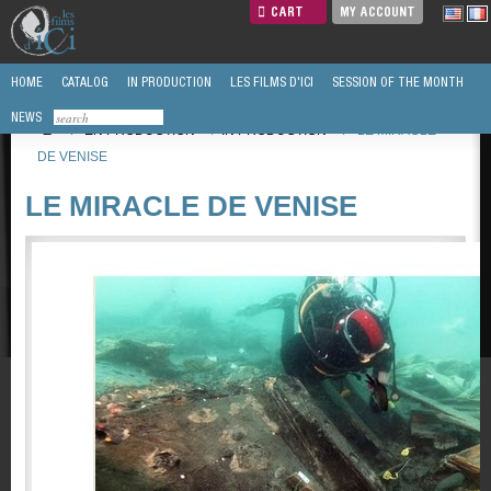
CART
MY ACCOUNT
HOME
CATALOG
IN PRODUCTION
LES FILMS D'ICI
SESSION OF THE MONTH
NEWS
/
EN PRODUCTION
/
IN PRODUCTION
/
LE MIRACLE
DE VENISE
LE MIRACLE DE VENISE