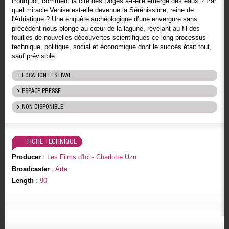
Pourquoi, comment la cité des Doges a-t-elle émergé des eaux ? Par
quel miracle Venise est-elle devenue la Sérénissime, reine de
l'Adriatique ? Une enquête archéologique d’une envergure sans
précédent nous plonge au cœur de la lagune, révélant au fil des
fouilles de nouvelles découvertes scientifiques ce long processus
technique, politique, social et économique dont le succès était tout,
sauf prévisible.
LOCATION FESTIVAL
ESPACE PRESSE
NON DISPONIBLE
FICHE TECHNIQUE
Producer
: Les Films d'Ici - Charlotte Uzu
Broadcaster
: Arte
Length
: 90'