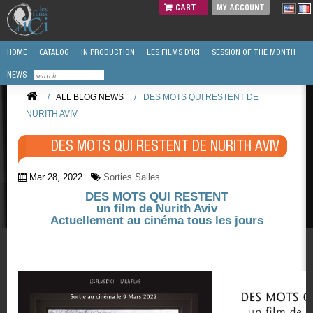
CART
MY ACCOUNT
HOME
CATALOG
IN PRODUCTION
LES FILMS D'ICI
SESSION OF THE MONTH
NEWS
/
ALL BLOG NEWS
/
DES MOTS QUI RESTENT DE
NURITH AVIV
DES MOTS QUI RESTENT DE NURITH AVIV
Mar 28, 2022
Sorties Salles
DES MOTS QUI RESTENT
un film de Nurith Aviv
Actuellement au cinéma tous les jours