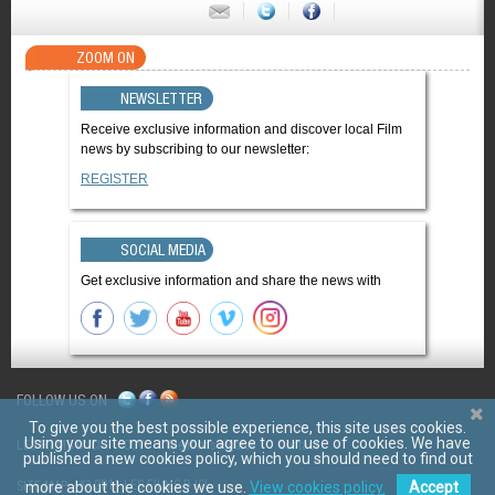
ZOOM ON
NEWSLETTER
Receive exclusive information and discover local Film
news by subscribing to our newsletter:
REGISTER
SOCIAL MEDIA
Get exclusive information and share the news with
FOLLOW US ON
To give you the best possible experience, this site uses cookies.
Using your site means your agree to our use of cookies. We have
LES FILMS D'ICI
CGV
Mentions légales
Contact
published a new cookies policy, which you should need to find out
© 2011 LES FILMS D ICI
SITE MAP
more about the cookies we use.
View cookies policy.
Accept