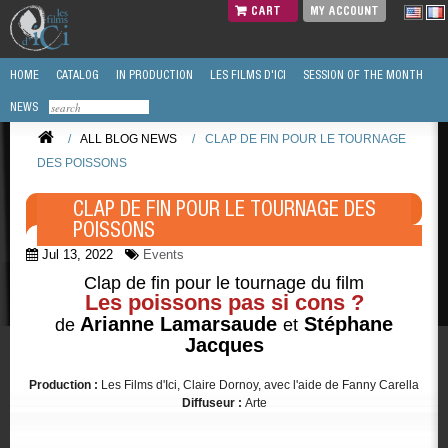
CART
MY ACCOUNT
HOME
CATALOG
IN PRODUCTION
LES FILMS D'ICI
SESSION OF THE MONTH
NEWS
/
ALL BLOG NEWS
/
CLAP DE FIN POUR LE TOURNAGE
DES POISSONS
CLAP DE FIN POUR LE TOURNAGE DES
POISSONS
Jul 13, 2022
Events
Clap de fin pour le tournage du film
Les poissons pas si cons ?
Arianne Lamarsaude
Stéphane
de
et
Jacques
Production :
Les Films d'Ici, Claire Dornoy, avec l'aide de Fanny Carella
Diffuseur :
Arte