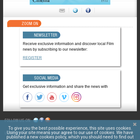
ZOOM ON
NEWSLETTER
Receive exclusive information and discover local Film
news by subscribing to our newsletter:
REGISTER
SOCIAL MEDIA
Get exclusive information and share the news with
FOLLOW US ON
To give you the best possible experience, this site uses cookies.
Using your site means your agree to our use of cookies. We have
LES FILMS D'ICI
CGV
Mentions légales
Contact
published a new cookies policy, which you should need to find out