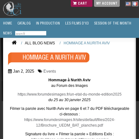
CART
MY ACCOUNT
HOME
CATALOG
IN PRODUCTION
LES FILMS D'ICI
SESSION OF THE MONTH
NEWS
/
ALL BLOG NEWS
/
HOMMAGE A NURITH AVIV
HOMMAGE A NURITH AVIV
Jan 2, 2025
Events
Hommage à Nurith Aviv
au Forum des Images
https://www.forumdesimages.fr/un-etat-du-monde-edition2025
du 25 au 30 janvier 2025
Filmer la parole avec Nurith Aviv en page 6 et 7 du PDF téléchargeable
ci-dessous :
https://www.forumdesimages.fr/sites/default/files/2024-
12/Brochure_UEDM_BAT_planches.pdf
Signature du livre « Filmer la parole » Editions Exils :