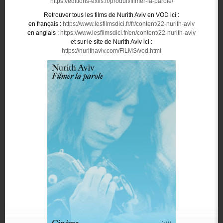
https://editions-exils.fr/produit/filmer-la-parole/
Retrouver tous les films de Nurith Aviv en VOD ici :
en français :
https://www.lesfilmsdici.fr/fr/content/22-nurith-aviv
en anglais :
https://www.lesfilmsdici.fr/en/content/22-nurith-aviv
et sur le site de Nurith Aviv ici :
https://nurithaviv.com/FILMS/vod.html