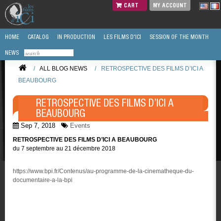
CART
MY ACCOUNT
HOME
CATALOG
IN PRODUCTION
LES FILMS D'ICI
SESSION OF THE MONTH
NEWS
/
ALL BLOG NEWS
/
RETROSPECTIVE DES FILMS D’ICI A
BEAUBOURG
RETROSPECTIVE DES FILMS D’ICI A
BEAUBOURG
Sep 7, 2018
Events
RETROSPECTIVE DES FILMS D’ICI A BEAUBOURG
du 7 septembre au 21 décembre 2018
https://www.bpi.fr/Contenus/au-programme-de-la-cinematheque-du-
documentaire-a-la-bpi