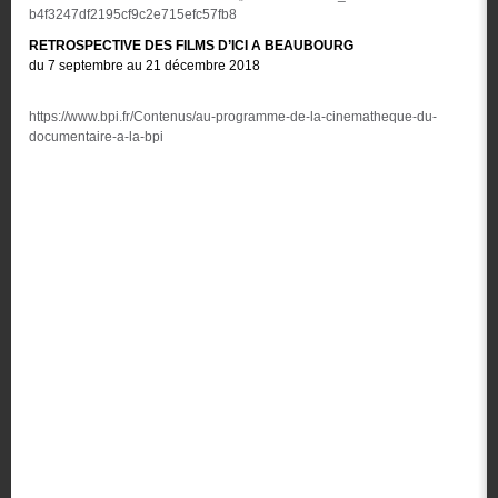
b4f3247df2195cf9c2e715efc57fb8
RETROSPECTIVE DES FILMS D’ICI A BEAUBOURG
du 7 septembre au 21 décembre 2018
https://www.bpi.fr/Contenus/au-programme-de-la-cinematheque-du-
documentaire-a-la-bpi