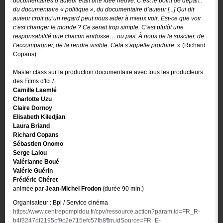
documentaires d’auteur était une idée neuve. C’est le point de départ :
du documentaire « politique », du documentaire d’auteur [...] Qui dit
auteur croit qu’un regard peut nous aider à mieux voir. Est-ce que voir
c’est changer le monde ? Ce serait trop simple. C’est plutôt une
responsabilité que chacun endosse… ou pas. À nous de la susciter, de
l’accompagner, de la rendre visible. Cela s’appelle produire.
» (Richard
Copans)
Master class sur la production documentaire avec tous les producteurs
des Films d'Ici /
Camille Laemlé
Charlotte Uzu
Claire Dornoy
Elisabeth Kiledjian
Laura Briand
Richard Copans
Sébastien Onomo
Serge Lalou
Valérianne Boué
Valérie Guérin
Frédéric Chéret
animée par
Jean-Michel Frodon
(durée 90 min.)
Organisateur : Bpi / Service cinéma
https://www.centrepompidou.fr/cpv/ressource.action?param.id=FR_R-
b4f3247df2195cf9c2e715efc57fb8¶m.idSource=FR_E-