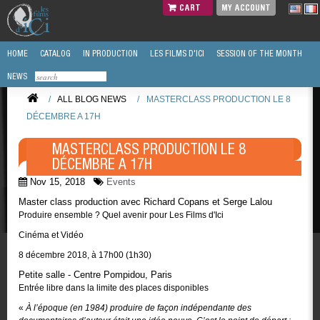
CART
MY ACCOUNT
HOME
CATALOG
IN PRODUCTION
LES FILMS D'ICI
SESSION OF THE MONTH
NEWS
/
ALL BLOG NEWS
/
MASTERCLASS PRODUCTION LE 8
DÉCEMBRE A 17H
MASTERCLASS PRODUCTION LE 8
DÉCEMBRE A 17H
Nov 15, 2018
Events
Master class production avec Richard Copans et Serge Lalou
Produire ensemble ? Quel avenir pour Les Films d'Ici
Cinéma et Vidéo
8 décembre 2018, à 17h00 (1h30)
Petite salle - Centre Pompidou, Paris
Entrée libre dans la limite des places disponibles
«
À l’époque (en 1984) produire de façon indépendante des