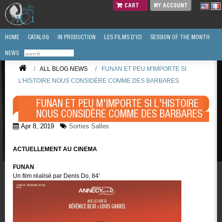
CART
MY ACCOUNT
HOME
CATALOG
IN PRODUCTION
LES FILMS D'ICI
SESSION OF THE MONTH
NEWS
/
ALL BLOG NEWS
/
FUNAN ET PEU M'IMPORTE SI
L'HISTOIRE NOUS CONSIDÈRE COMME DES BARBARES
FUNAN ET PEU M'IMPORTE SI L'HISTOIRE
NOUS CONSIDÈRE COMME DES BARBARES
Apr 8, 2019
Sorties Salles
ACTUELLEMENT AU CINEMA
FUNAN
Un film réalisé par Denis Do, 84'