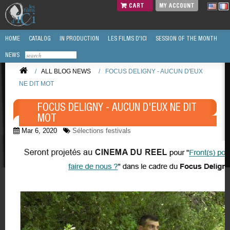
CART
MY ACCOUNT
HOME
CATALOG
IN PRODUCTION
LES FILMS D'ICI
SESSION OF THE MONTH
NEWS
/
ALL BLOG NEWS
/
FOCUS DELIGNY - AUCUN D'EUX
NE DIT MOT
FOCUS DELIGNY - AUCUN D'EUX NE DIT
MOT
Mar 6, 2020
Sélections festivals