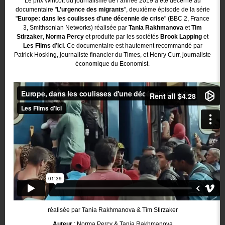
Le prix Wincott du journalisme de l’année 2019 a été décerné au
documentaire "
L’urgence des migrants
", deuxième épisode de la série
"
Europe: dans les coulisses d’une décennie de crise
" (BBC 2, France
3, Smithsonian Networks) réalisée par
Tania Rakhmanova
et
Tim
Stirzaker
,
Norma Percy
et produite par les sociétés
Brook Lapping
et
Les Films d’ici
. Ce documentaire est hautement recommandé par
Patrick Hosking, journaliste financier du Times, et Henry Curr, journaliste
économique du Economist.
réalisée par Tania Rakhmanova & Tim Stirzaker
Auteur
: Norma Percy & Tania Rakhmanova