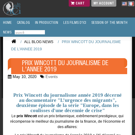
CART
MY ACCOUNT
HOME
CATALOG
IN PRODUCTION
LES FILMS D'ICI
SESSION OF THE MONTH
NEWS
/
ALL BLOG NEWS
/
PRIX WINCOTT DU JOURNALISME
DE L'ANNEE 2019
PRIX WINCOTT DU JOURNALISME DE
L'ANNEE 2019
May 10, 2020
Events
Prix Wincott du journalisme année 2019 décerné
au documentaire "L’urgence des migrants",
deuxième épisode de la série "
Europe, dans les
coulisses d'une décennie de crise
"
Le
prix Wincott
est un prix britannique, extrêmement prestigieux, qui
récompense le meilleur du journalisme de la finance, de l'économie et
des affaires: