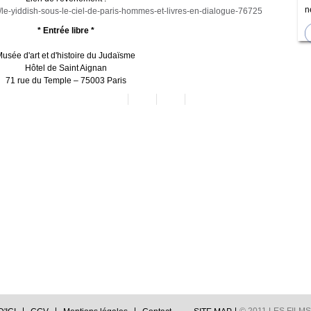
n
/le-yiddish-sous-le-ciel-de-paris-hommes-et-livres-en-dialogue-76725
* Entrée libre *
usée d'art et d'histoire du Judaïsme
Hôtel de Saint Aignan
71 rue du Temple – 75003 Paris