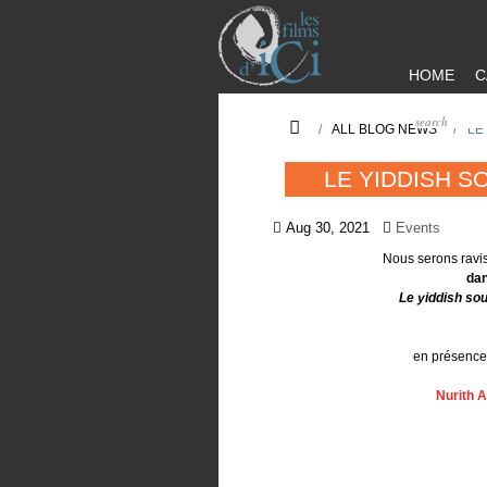
HOME
C
/
ALL BLOG NEWS
/
LE
LE YIDDISH SO
Aug 30, 2021
Events
Nous serons ravi
dan
Le yiddish sou
en présence 
Nurith A