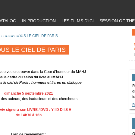
ATALOG
IN PRODUCTION
LES FILMS D'ICI
SESSION OF TH
 YIDDISH SOUS LE CIEL DE PARIS
US LE CIEL DE PARIS
s de vous retrouver dans la Cour d’honneur du MAHJ
s le cadre du salon du livre au MAHJ
s le ciel de Paris : hommes et livres en dialogue
R
d
dimanche 5 septembre 2021
t
des auteurs, des traducteurs et des chercheurs
R
viv signera son LIVRE / DVD : Y I D D I S H
de 14h30 à 16h
G
Lien de l'evenement :