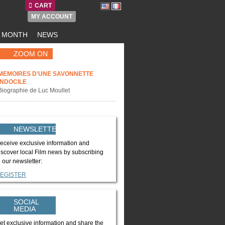
CART
MY ACCOUNT
E MONTH
NEWS
ZOOM ON
MEMOIRES D'UNE SAVONNETTE
INDOCILE
Biographie de Luc Moullet
NEWSLETTER
eceive exclusive information and
iscover local Film news by subscribing
o our newsletter:
EGISTER
SOCIAL
MEDIA
et exclusive information and share the