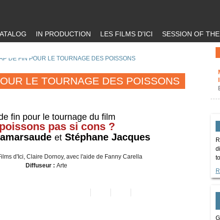
ATALOG
IN PRODUCTION
LES FILMS D'ICI
SESSION OF TH
AP DE FIN POUR LE TOURNAGE DES POISSONS
 POUR LE TOURNAGE DES POISSONS
de fin pour le tournage du film
poissons pas si cons ?
Lamarsaude
Stéphane Jacques
et
R
d
ilms d'Ici, Claire Dornoy, avec l'aide de Fanny Carella
t
Diffuseur :
Arte
R
G