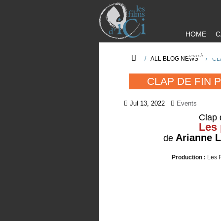
HOME
C
/
ALL BLOG NEWS
/
CL
CLAP DE FIN
Jul 13, 2022
Events
Clap 
Les 
Arianne 
de
Production :
Les F