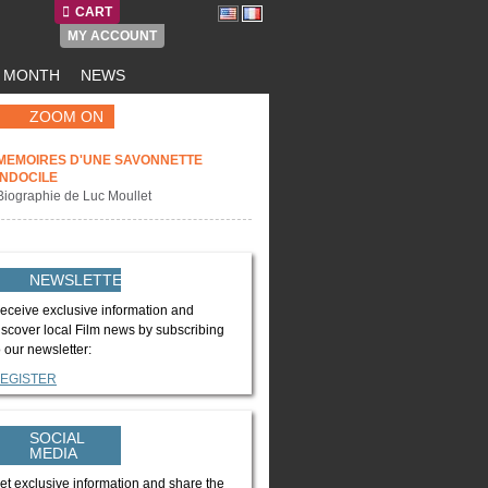
CART
MY ACCOUNT
E MONTH
NEWS
ZOOM ON
MEMOIRES D'UNE SAVONNETTE
INDOCILE
Biographie de Luc Moullet
NEWSLETTER
eceive exclusive information and
iscover local Film news by subscribing
o our newsletter:
EGISTER
SOCIAL
MEDIA
et exclusive information and share the