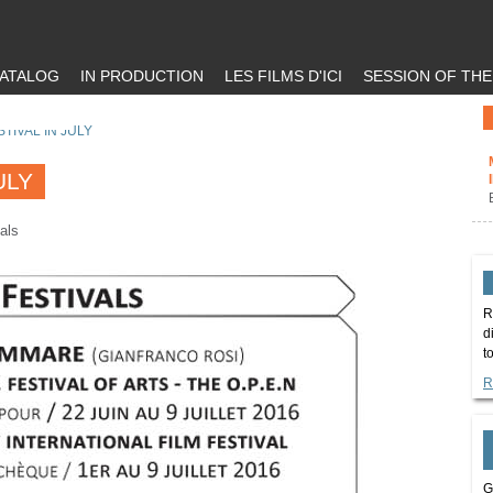
ATALOG
IN PRODUCTION
LES FILMS D'ICI
SESSION OF TH
STIVAL IN JULY
ULY
als
R
d
t
R
G