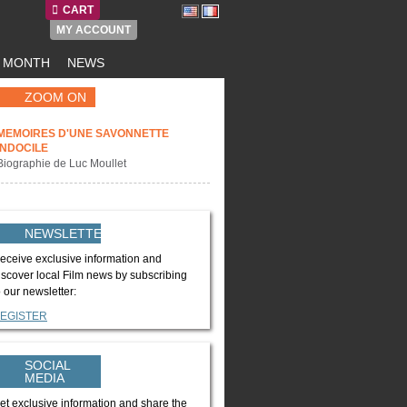
CART
MY ACCOUNT
E MONTH
NEWS
ZOOM ON
MEMOIRES D'UNE SAVONNETTE
INDOCILE
Biographie de Luc Moullet
NEWSLETTER
eceive exclusive information and
iscover local Film news by subscribing
o our newsletter:
EGISTER
SOCIAL
MEDIA
et exclusive information and share the