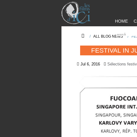
HOME
C
/
ALL BLOG NEWS
/
FE
FESTIVAL IN J
Jul 6, 2016
Sélections festiv