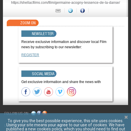
https://shellacfilms.com/film/germaine-acogny-lessence-de-la-danse/
ZOOM ON
NEWSLETTER
Receive exclusive information and discover local Film
news by subscribing to our newsletter:
REGISTER
SOCIAL MEDIA
Get exclusive information and share the news with
FOLLOW US ON
To give you the best possible experience, this site uses cookies.
Using your site means your agree to our use of cookies. We have
LES FILMS D'ICI
CGV
Mentions légales
Contact
published a new cookies policy, which you should need to find out