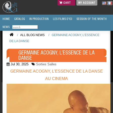
CART
MY ACCOUNT
HOME
CATALOG
IN PRODUCTION
LES FILMS D'ICI
SESSION OF THE MONTH
NEWS
/
ALL BLOG NEWS
/
GERMAINE ACOGNY, L’ESSENCE
DE LA DANSE
GERMAINE ACOGNY, L’ESSENCE DE LA
DANSE
Jul 30, 2025
Sorties Salles
GERMAINE ACOGNY, L’ESSENCE DE LA DANSE
AU CINEMA