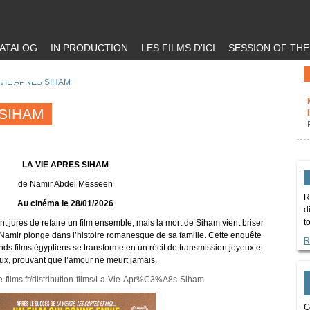
ATALOG
IN PRODUCTION
LES FILMS D'ICI
SESSION OF TH
 VIE APRES SIHAM
 SIHAM
LA VIE APRES SIHAM
de Namir Abdel Messeeh
R
Au cinéma le 28/01/2026
d
t
nt jurés de refaire un film ensemble, mais la mort de Siham vient briser
 Namir plonge dans l’histoire romanesque de sa famille. Cette enquête
R
ands films égyptiens se transforme en un récit de transmission joyeux et
ux, prouvant que l’amour ne meurt jamais.
e-films.fr/distribution-films/La-Vie-Apr%C3%A8s-Siham
G