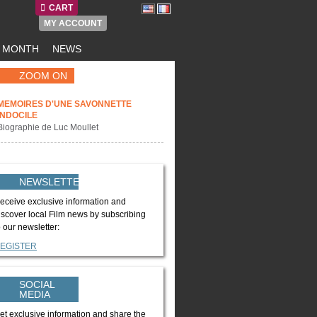
CART
MY ACCOUNT
E MONTH
NEWS
ZOOM ON
MEMOIRES D'UNE SAVONNETTE
INDOCILE
Biographie de Luc Moullet
NEWSLETTER
eceive exclusive information and
iscover local Film news by subscribing
o our newsletter:
EGISTER
SOCIAL
MEDIA
et exclusive information and share the