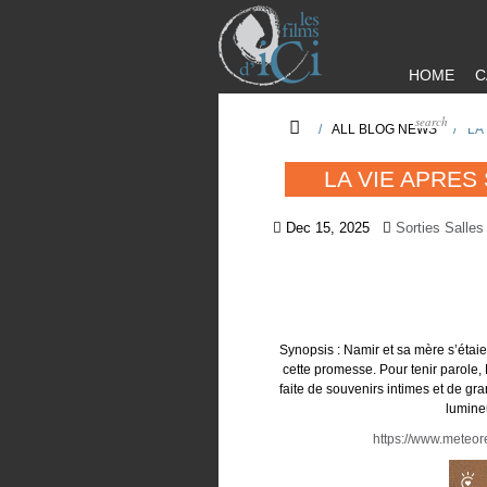
HOME
C
/
ALL BLOG NEWS
/
LA
LA VIE APRES
Dec 15, 2025
Sorties Salles
Synopsis : Namir et sa mère s’étaie
cette promesse. Pour tenir parole,
faite de souvenirs intimes et de gr
lumine
https://www.meteor