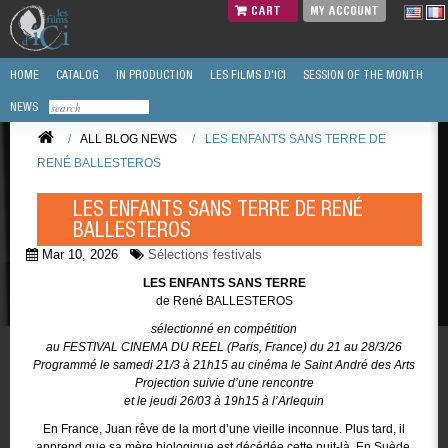
CART
MY ACCOUNT
HOME
CATALOG
IN PRODUCTION
LES FILMS D'ICI
SESSION OF THE MONTH
NEWS
/
ALL BLOG NEWS
/
LES ENFANTS SANS TERRE DE
RENÉ BALLESTEROS
LES ENFANTS SANS TERRE DE RENÉ
BALLESTEROS
Mar 10, 2026
Sélections festivals
LES ENFANTS SANS TERRE
de René BALLESTEROS
sélectionné en compétition
au FESTIVAL CINEMA DU REEL (Paris, France) du 21 au 28/3/26
Programmé le samedi 21/3 à 21h15 au cinéma le Saint André des Arts
Projection suivie d’une rencontre
et le jeudi 26/03 à 19h15 à l’Arlequin
En France, Juan rêve de la mort d’une vieille inconnue. Plus tard, il
apprend que sa mère biologique est décédée cette nuit-là. En Suède,